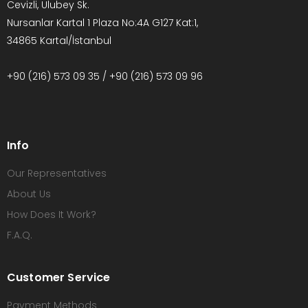
Cevizli, Ulubey Sk.
Nursanlar Kartal 1 Plaza No:4A G127 Kat:1,
34865 Kartal/İstanbul
+90 (216) 573 09 35 / +90 (216) 573 09 96
Info
Our Representatives
About Us
How Does It Work?
F.A.Q.
Customer Service
Payment Methods